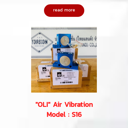
read more
"OLI" Air Vibration
Model : S16