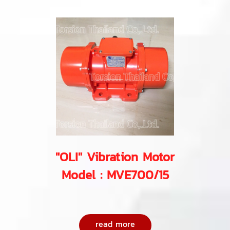
"OLI" Vibration Motor
Model : MVE700/15
read more