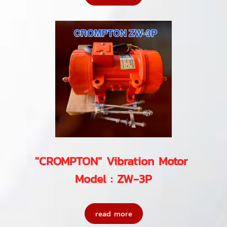
"CROMPTON" Vibration Motor
Model : ZW-3P
read more