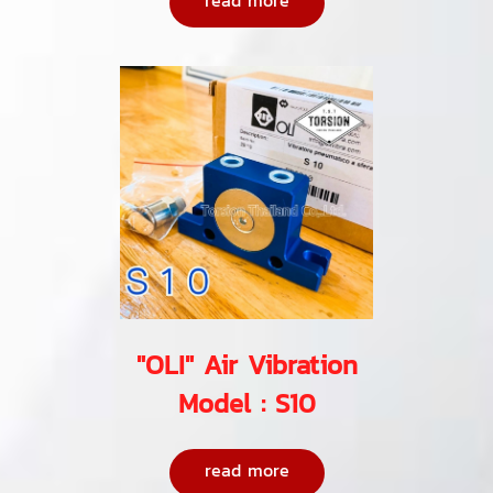
read more
"OLI" Air Vibration
Model : S10
read more