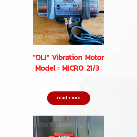
"OLI" Vibration Motor
Model : MICRO 21/3
read more