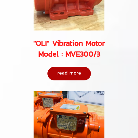
"OLI" Vibration Motor
Model : MVE300/3
read more