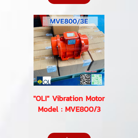
"OLI" Vibration Motor
Model : MVE800/3