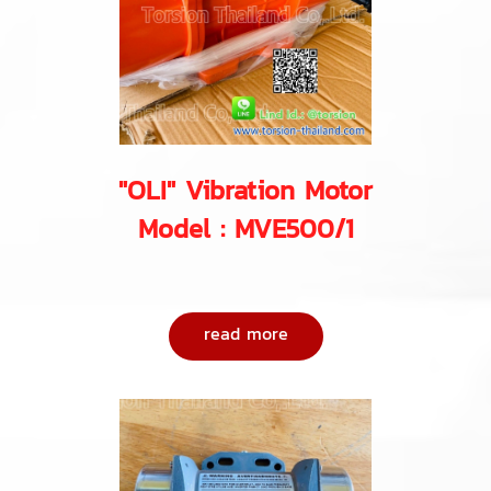
"OLI" Vibration Motor
Model : MVE500/1
read more