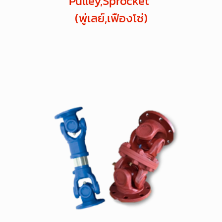
Pulley,Sprocket
(พู่เลย์,เฟืองโซ่)