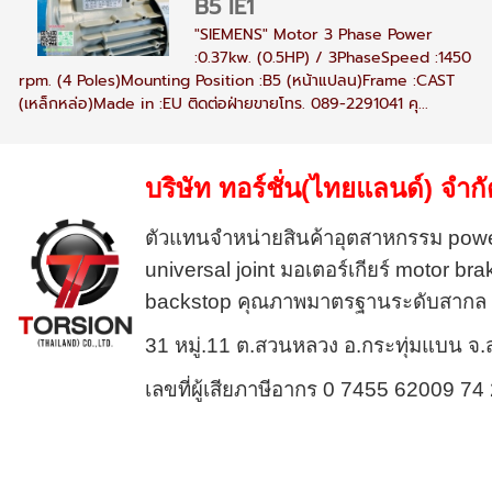
B5 IE1
"SIEMENS" Motor 3 Phase Power
:0.37kw. (0.5HP) / 3PhaseSpeed :1450
rpm. (4 Poles)Mounting Position :B5 (หน้าแปลน)Frame :CAST
(เหล็กหล่อ)Made in :EU ติดต่อฝ่ายขายโทร. 089-2291041 คุ...
บริษัท ทอร์ชั่น(ไทยแลนด์) จำก
ตัวแทนจำหน่ายสินค้าอุตสาหกรรม
powe
universal joint
มอเตอร์เกียร์
motor bra
backstop
คุณภาพมาตรฐานระดับสากล
31 หมู่.11 ต.สวนหลวง อ.กระทุ่มแบน จ
เลขที่ผู้เสียภาษีอากร 0 7455 62009 7