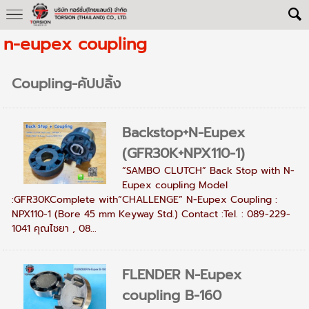
n-eupex coupling
Coupling-คัปปลิ้ง
Backstop+N-Eupex
(GFR30K+NPX110-1)
“SAMBO CLUTCH” Back Stop with N-
Eupex coupling Model
:GFR30KComplete with“CHALLENGE” N-Eupex Coupling :
NPX110-1 (Bore 45 mm Keyway Std.) Contact :Tel. : 089-229-
1041 คุณไชยา , 08...
FLENDER N-Eupex
coupling B-160