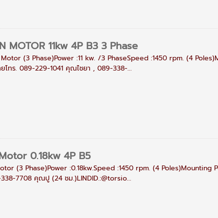
 MOTOR 11kw 4P B3 3 Phase
otor (3 Phase)Power :11 kw. /3 PhaseSpeed :1450 rpm. (4 Poles)Mou
ขายโทร. 089-229-1041 คุณไชยา , 089-338-...
 Motor 0.18kw 4P B5
Motor (3 Phase)Power :0.18kw.Speed :1450 rpm. (4 Poles)Mounting Po
-338-7708 คุณปู (24 ชม.)LINDID.:@torsio...