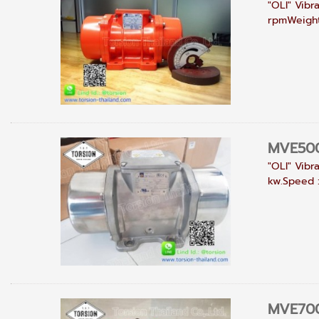
"OLI" Vibr
rpmWeight 
MVE500/
"OLI" Vibr
kw.Speed :
MVE700