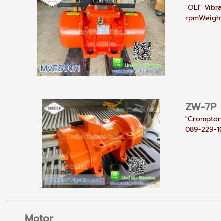
"OLI" Vibr
rpmWeight :
ZW-7P
"Crompton"
089-229-10
Motor