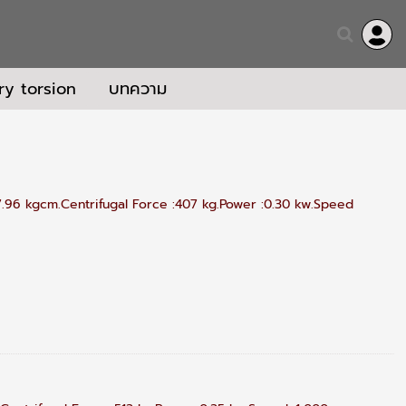
ry torsion
บทความ
7.96 kgcm.Centrifugal Force :407 kg.Power :0.30 kw.Speed