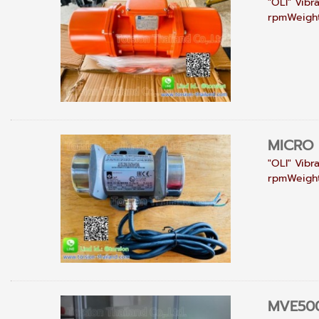
"OLI" Vibr
rpmWeight 
MICRO 
"OLI" Vibr
rpmWeight 
MVE50