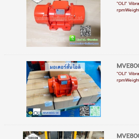
"OLI" Vibr
rpmWeight :
MVE80
"OLI" Vibr
rpmWeight 
MVE80