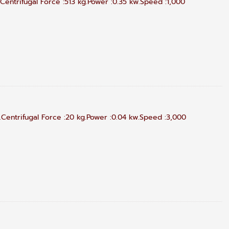
entrifugal Force :513 kg.Power :0.35 kw.Speed :1,000
Centrifugal Force :20 kg.Power :0.04 kw.Speed :3,000